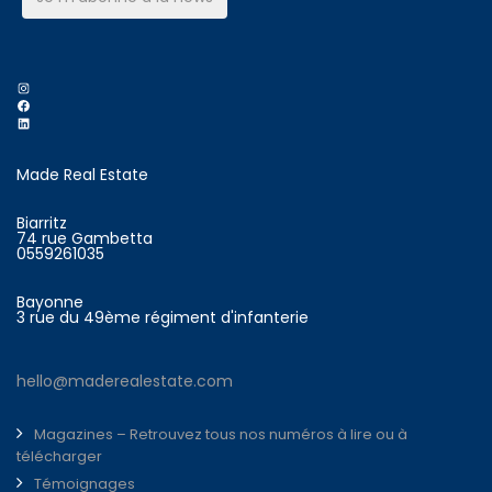
Instagram
Facebook
LinkedIn
Made Real Estate
Biarritz
74 rue Gambetta
0559261035
Bayonne
3 rue du 49ème régiment d'infanterie
hello@maderealestate.com
Magazines – Retrouvez tous nos numéros à lire ou à
télécharger
Témoignages