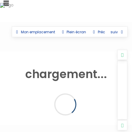
Mon emplacement
Plein écran
Préc
suiv
chargement...