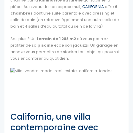
charmé par la
luminosité naturelle
qui sublime la
pièce. Au niveau de son espace nuit,
CALIFORNIA
offre
6
chambres
dont une suite parentale avec dressing et
salle de bain (on retrouve également une autre salle de
bain et 4 salles d’eau au total au sein de la villa).
Ses plus ? Un
terrain de 1 288 m2
où vous pourrez
profiter de sa
piscine
et de son
jacuzzi
. Un
garage
en
annexe vous permettra de stocker tout objet qui pourrait
vous encombrer au quotidien.
California, une villa
contemporaine avec