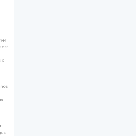
iner
 est
s à
e
e nos
us
e
 :
ges