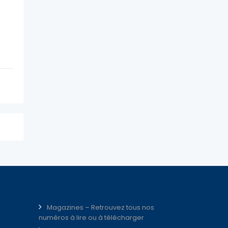
Magazines – Retrouvez tous nos
numéros à lire ou à télécharger