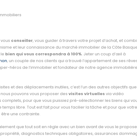
r vous
conseiller
, vous guider à travers votre projet d’achat, et comb
amisme et leur connaissance du marché immobilier de la Côte Basque
 le
bien qui vous correspondra à 100%
. Jeter un coup d’œil à
gnon
, un couple de nos clients qui a trouvé l’appartement de ses rêve
 super-héros de l’immobilier et fondateur de notre agence immobilièr
sites et des déplacements inutiles, c’est l’un des autres objectifs qu
uoi nous pouvons vous proposer des
visites virtuelles
via vidéo
complets, pour que vous puissiez pré-sélectionner les biens qui vo
 temps libre. Tout est fait pour vous facilier la tâche et pour que votr
 être une contrainte.
lement que tout soit en règle avec un bien avant de vous le proposer
propriété, diagnostics techniques obligatoires, assurances domma