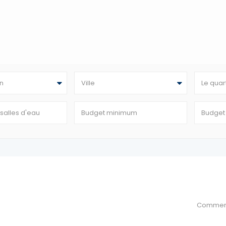
n
Ville
Le quar
Commen