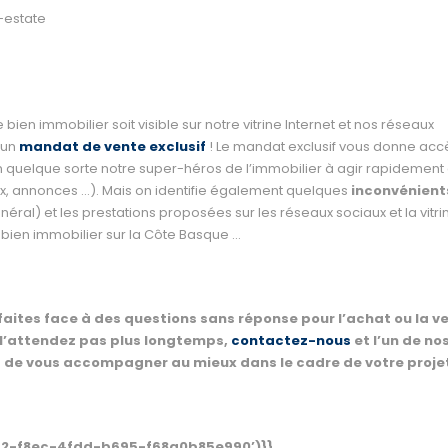
bien immobilier soit visible sur notre vitrine Internet et nos réseaux
 un
mandat de vente exclusif
! Le mandat exclusif vous donne acc
e en quelque sorte notre super-héros de l’immobilier à agir rapidement
aux, annonces …). Mais on identifie également quelques
inconvénient
néral) et les prestations proposées sur les réseaux sociaux et la vitri
 bien immobilier sur la Côte Basque …
 faites face à des questions sans réponse pour l’achat ou la v
 N’attendez pas plus longtemps,
contactez-nous
et l’un de no
a de vous accompagner au mieux dans le cadre de votre proje
a2-f8ec-4fdd-b695-f68a0b85e990’)}}