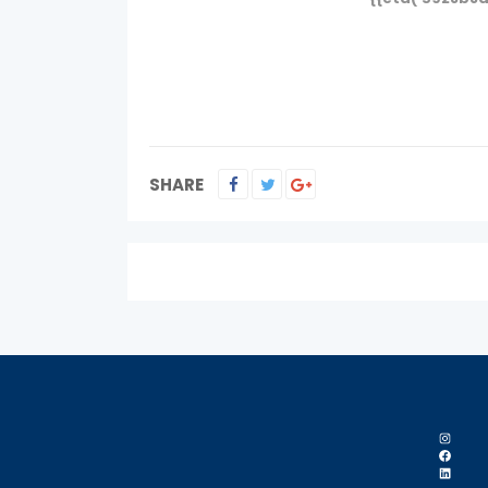
SHARE
Instag
Faceb
LinkedI