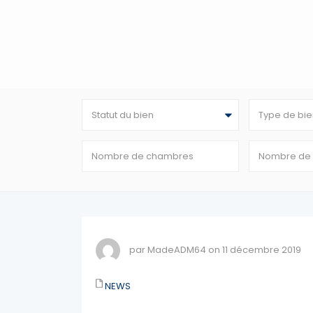
Statut du bien
Type de bie
par MadeADM64 on 11 décembre 2019
NEWS