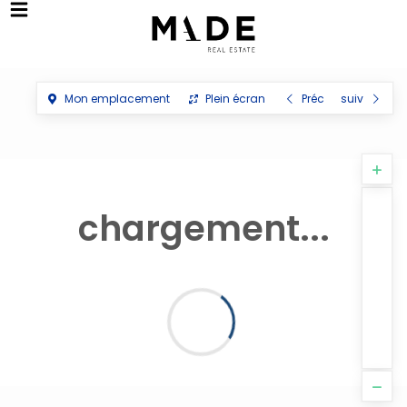
Mon emplacement
Plein écran
Préc
suiv
chargement...