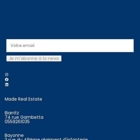
Instagram
Facebook
LinkedIn
Made Real Estate
Biarritz
74 rue Gambetta
0559261035
Bayonne
3 rue du 49ème régiment d'infanterie