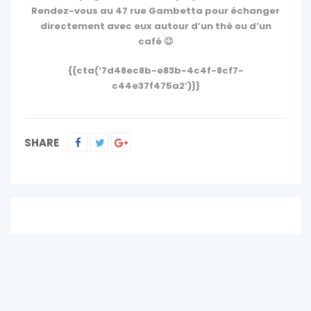
Rendez-vous au 47 rue Gambetta pour échanger
directement avec eux autour d’un thé ou d’un
café 😉
{{cta(‘7d48ec8b-e83b-4c4f-8cf7-
c44e37f475a2’)}}
SHARE