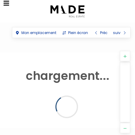
Mon emplacement
Plein écran
Préc
suiv
chargement...