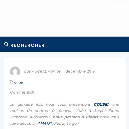
RECHERCHER
par MadeADM64 on 11 décembre 2019
NEWS
Comments:0
La dernière fois, nous vous présentions
COLIBRI
, une
maison de charme à rénover située à Anglet Place
Lamothe. Aujourd’hui,
nous partons à Bidart
pour vous
faire découvrir
AMATXI
! Ready to go ?