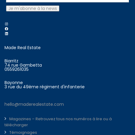
Instagram
Facebook
LinkedIn
Made Real Estate
Biarritz
74 rue Gambetta
0559261035
Bayonne
3 rue du 49ème régiment d'infanterie
hello@maderealestate.com
Magazines – Retrouvez tous nos numéros à lire ou à
télécharger
Témoignages