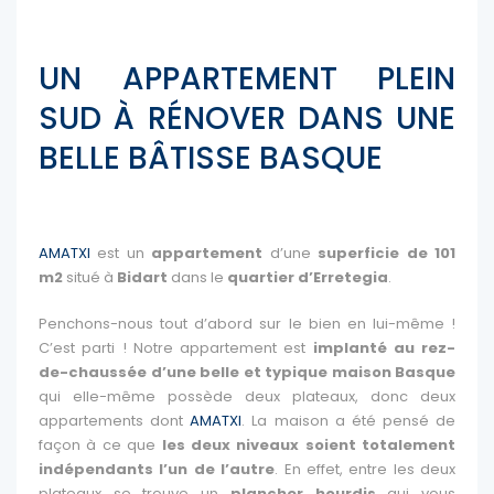
UN APPARTEMENT PLEIN
SUD À RÉNOVER DANS UNE
BELLE BÂTISSE BASQUE
AMATXI
est un
appartement
d’une
superficie de 101
m2
situé à
Bidart
dans le
quartier d’Erretegia
.
Penchons-nous tout d’abord sur le bien en lui-même !
C’est parti ! Notre appartement est
implanté au rez-
de-chaussée d’une belle et typique maison Basque
qui elle-même possède deux plateaux, donc deux
appartements dont
AMATXI
.
La maison a été pensé de
façon à ce que
les deux niveaux soient totalement
indépendants l’un de l’autre
. En effet, entre les deux
plateaux se trouve un
plancher hourdis
qui vous