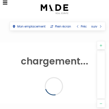
Mon emplacement
Plein écran
Préc
suiv
chargement...