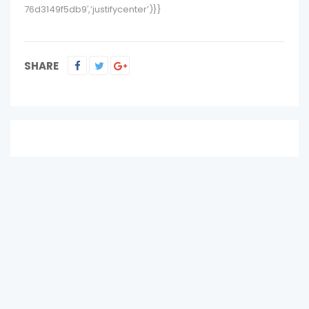
76d3149f5db9′,’justifycenter’)}}
SHARE