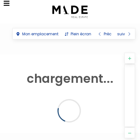
Mon emplacement
Plein écran
Préc
suiv
chargement...