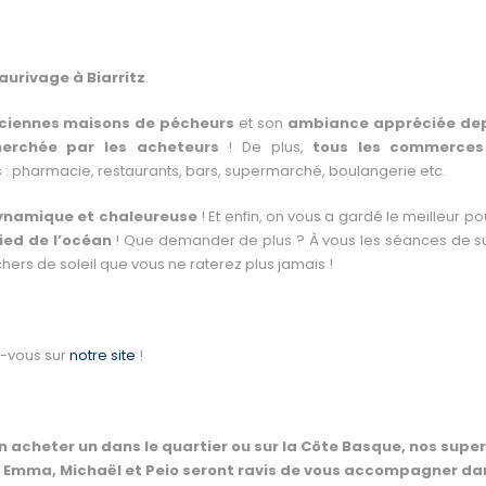
aurivage à Biarritz
.
ciennes maisons de pécheurs
et son
ambiance appréciée de
herchée par les acheteurs
!
De plus,
tous les commerces
 : pharmacie, restaurants, bars, supermarché, boulangerie etc.
dynamique et chaleureuse
! Et enfin, on vous a gardé le meilleur po
ied de l’océan
!
Que demander de plus ? À vous les séances de su
hers de soleil que vous ne raterez plus jamais !
z-vous sur
notre site
!
n acheter un dans le quartier ou sur la Côte Basque, nos supe
, Emma, Michaël et Peio seront ravis de vous accompagner da