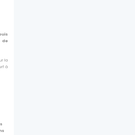
puis
 de
ur la
rf à
rs
ns