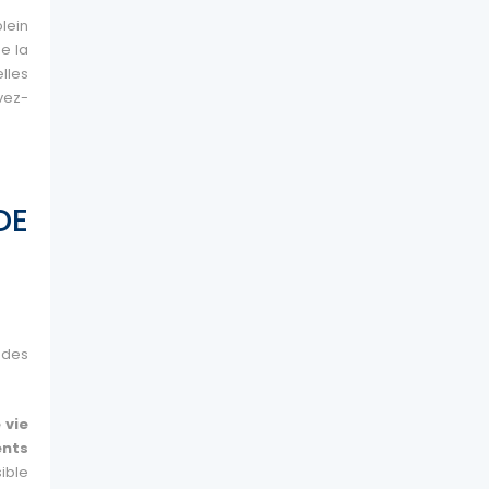
lein
e la
lles
ivez-
DE
 des
 vie
nts
ible