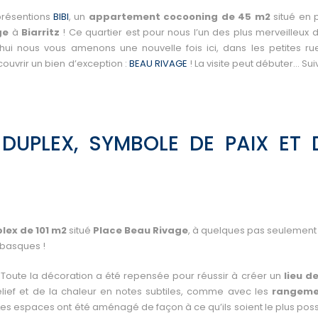
présentions
BIBI
, un
appartement cocooning de 45 m2
situé en p
age
à
Biarritz
! Ce quartier est pour nous l’un des plus merveilleux d
’hui nous vous amenons une nouvelle fois ici, dans les petites rue
couvrir un bien d’exception :
BEAU RIVAGE
! La visite peut débuter… Su
DUPLEX, SYMBOLE DE PAIX ET 
plex
de 101 m2
situé
Place Beau Rivage
, à quelques pas seulement
s basques !
. Toute la décoration a été repensée pour réussir à créer un
lieu de
ief et de la chaleur en notes subtiles, comme avec les
rangeme
 Les espaces ont été aménagé de façon à ce qu’ils soient le plus poss