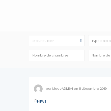
Statut du bien
Type de bie
par MadeADM64 on 11 décembre 2019
NEWS