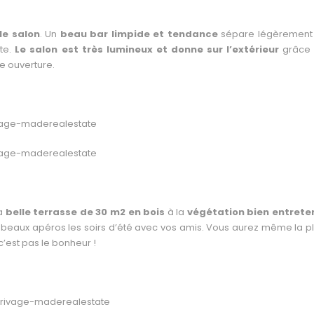
le salon
. Un
beau bar limpide et tendance
sépare légèrement
ite.
Le salon est très lumineux et donne sur l’extérieur
grâce 
e ouverture.
la
belle terrasse de 30 m2
en bois
à la
végétation bien entrete
de beaux apéros les soirs d’été avec vos amis. Vous aurez même la p
c’est pas le bonheur !