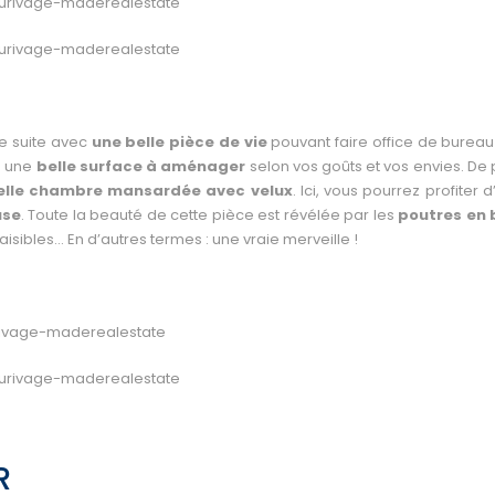
e suite avec
une belle pièce de vie
pouvant faire office de bureau
e une
belle surface à aménager
selon vos goûts et vos envies. De 
elle chambre mansardée avec velux
. Ici, vous pourrez profiter 
use
. Toute la beauté de cette pièce est révélée par les
poutres en 
aisibles… En d’autres termes : une vraie merveille !
R