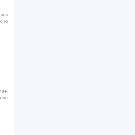
 ces
à la
nue
.
lace