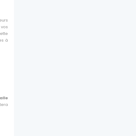
teurs
 vos
ette
es à
alle
tera