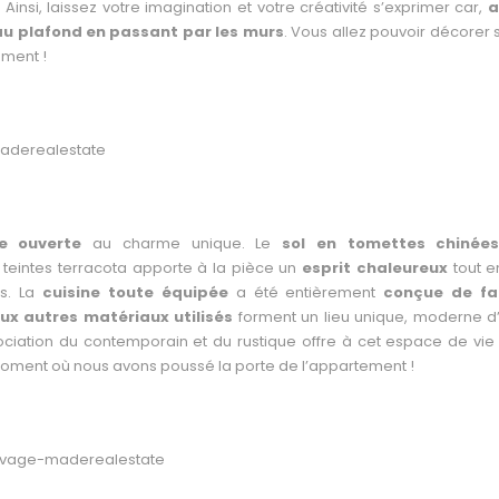
Ainsi, laissez votre imagination et votre créativité s’exprimer car,
a
 au plafond en passant par les murs
. Vous allez pouvoir décorer 
ement !
e ouverte
au charme unique. Le
sol en tomettes chinée
teintes terracota apporte à la pièce un
esprit chaleureux
tout e
rs. La
cuisine toute équipée
a été entièrement
conçue de f
ux autres matériaux utilisés
forment un lieu unique, moderne d
ssociation du contemporain et du rustique offre à cet espace de vie
 moment où nous avons poussé la porte de l’appartement !