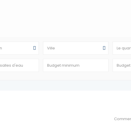
n
Ville
Le quar
Commen