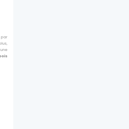
 par
plus,
d’une
bois