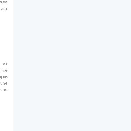
vec
sans
s et
n se
açon
’une
 une