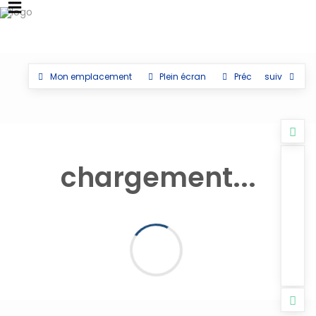
Mon emplacement
Plein écran
Préc
suiv
chargement...