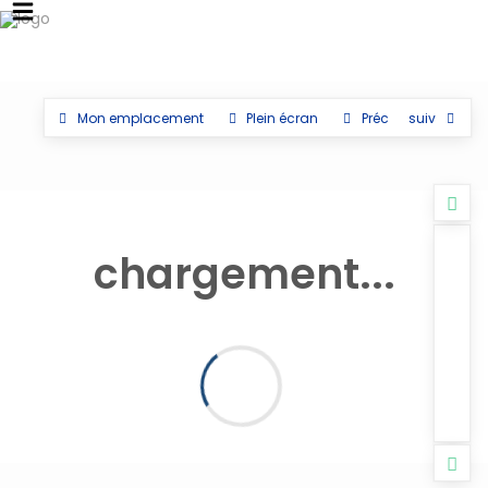
Mon emplacement
Plein écran
Préc
suiv
chargement...